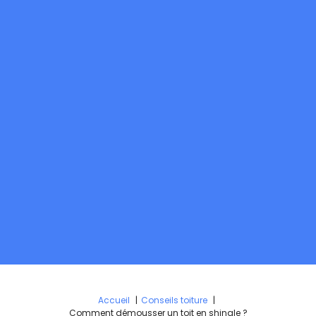
Accueil
Conseils toiture
Comment démousser un toit en shingle ?