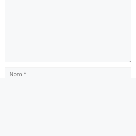
Enregistrer mon nom, mon e-mail et mon
site dans le navigateur pour mon prochain
commentaire.