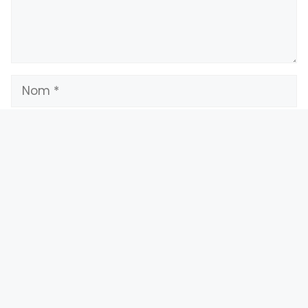
Enregistrer mon nom, mon e-mail et mon
site dans le navigateur pour mon prochain
commentaire.
Présentation