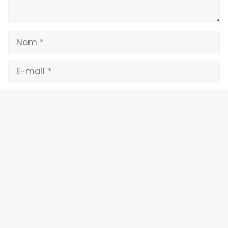
Enregistrer mon nom, mon e-mail et mon
site dans le navigateur pour mon prochain
commentaire.
Présentation
Contact