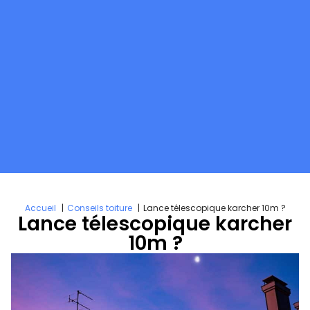
Accueil
Conseils toiture
Lance télescopique karcher 10m ?
Lance télescopique karcher
10m ?