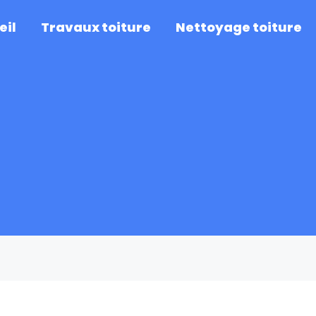
eil
Travaux toiture
Nettoyage toiture