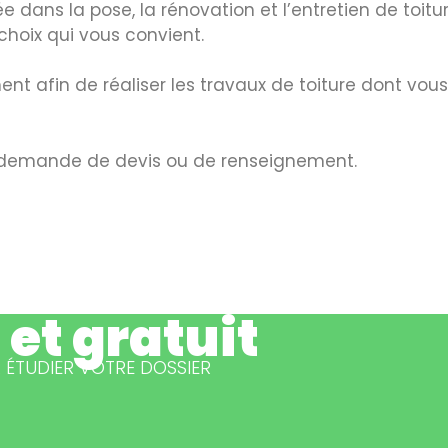
e dans la pose, la rénovation et l’entretien de toit
 choix qui vous convient.
t afin de réaliser les travaux de toiture dont vou
e demande de devis ou de renseignement.
 et gratuit
ÉTUDIER VOTRE DOSSIER