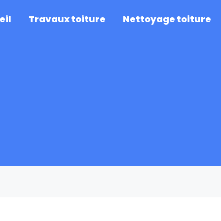
eil
Travaux toiture
Nettoyage toiture