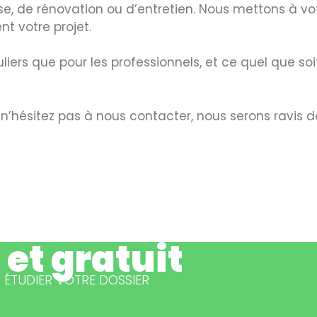
ose, de rénovation ou d’entretien. Nous mettons à vot
t votre projet.
iers que pour les professionnels, et ce quel que soit l
’hésitez pas à nous contacter, nous serons ravis de
 et gratuit
ÉTUDIER VOTRE DOSSIER