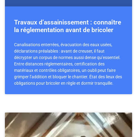
Travaux d’assainissement : connaître
la réglementation avant de bricoler
Canalisations enterrées, évacuation des eaux usées,
déclarations préalables : avant de creuser, il faut
décrypter un corpus de normes aussi dense qu’essentiel.
Entre distances réglementaires, certification des
matériaux et contrôles obligatoires, un oubli peut faire
grimper l’addition et bloquer le chantier. État des lieux des
obligations pour bricoler en règle et dormir tranquille.