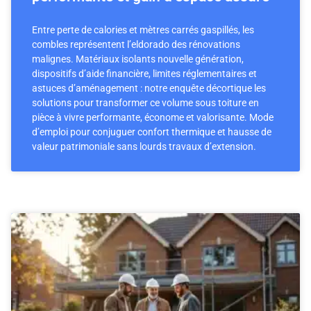
Entre perte de calories et mètres carrés gaspillés, les
combles représentent l’eldorado des rénovations
malignes. Matériaux isolants nouvelle génération,
dispositifs d’aide financière, limites réglementaires et
astuces d’aménagement : notre enquête décortique les
solutions pour transformer ce volume sous toiture en
pièce à vivre performante, économe et valorisante. Mode
d’emploi pour conjuguer confort thermique et hausse de
valeur patrimoniale sans lourds travaux d’extension.