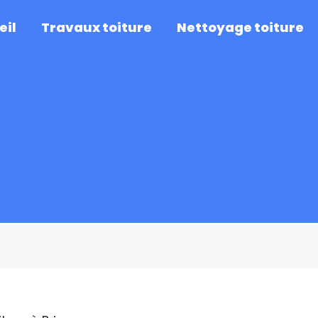
eil
Travaux toiture
Nettoyage toiture