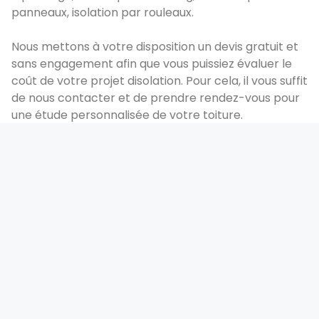
panneaux, isolation par rouleaux.
Nous mettons à votre disposition un devis gratuit et
sans engagement afin que vous puissiez évaluer le
coût de votre projet disolation. Pour cela, il vous suffit
de nous contacter et de prendre rendez-vous pour
une étude personnalisée de votre toiture.
Notre équipe dartisans qualifiés se chargera ensuite
de réaliser lisolation de votre toiture dans les
meilleurs délais et selon les normes en vigueur.
Nhésitez pas à faire appel à nos services pour
bénéficier dune isolation de qualité à un tarif
abordable.