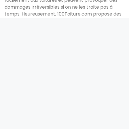
facilement aux toitures et peuvent provoquer des
dommages irréversibles si on ne les traite pas à
temps. Heureusement, 100Toiture.com propose des
prestations de démoussage de toiture à La Ferté-
Saint-Aubin (45) pour nettoyer votre toiture et la
protéger des intempéries.
Le démoussage de toiture à haute pression est une
méthode efficace pour éliminer la mousse et les
lichens sans endommager la couverture. De plus, ce
type de démoussage est souvent préconisé par les
fabricants de tuiles pour garantir la longévité de
leurs produits.
Le démoussage chimique est une autre méthode
efficace pour éliminer la mousse et les lichens. Cette
méthode consiste à appliquer un produit
démoussant sur la toiture, puis à rincer
abondamment à l’eau.