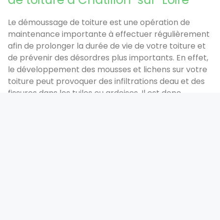
Le démoussage de toiture est une opération de
maintenance importante à effectuer régulièrement
afin de prolonger la durée de vie de votre toiture et
de prévenir des désordres plus importants. En effet,
le développement des mousses et lichens sur votre
toiture peut provoquer des infiltrations deau et des
fissures dans les tuiles ou ardoises. Il est donc
important de faire appel à un professionnel du
démoussage de toiture pour nettoyer votre toiture
et éviter tout désagrément.
100Toiture.com est une entreprise de couverture
spécialisée dans le nettoyage et le démoussage de
toiture à Châtillon-sur-Loire (45). Nous mettons à
votre disposition tout notre savoir-faire et notre
expérience pour nettoyer votre toiture et la
protéger contre les mousses et lichens.